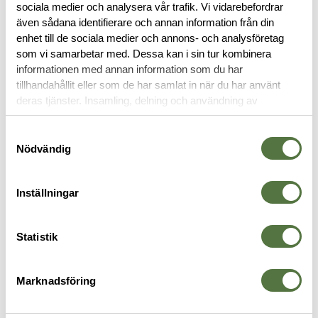
sociala medier och analysera vår trafik. Vi vidarebefordrar
även sådana identifierare och annan information från din
RECENSIONER
enhet till de sociala medier och annons- och analysföretag
som vi samarbetar med. Dessa kan i sin tur kombinera
OM VARUMÄRKET
informationen med annan information som du har
tillhandahållit eller som de har samlat in när du har använt
deras tjänster. Insamling, delning och användning av
personuppgifter kan användas för personalisering av
MAGASINFICKOR
annonser. Läs mer om
Google's Privacy Terms
.
Samtyckesval
Nödvändig
Inställningar
Statistik
Marknadsföring