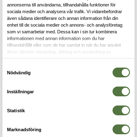
annonserna till användarna, tillhandahålla funktioner för
BESKRIVNING
sociala medier och analysera vår trafik. Vi vidarebefordrar
även sådana identifierare och annan information från din
RECENSIONER
enhet till de sociala medier och annons- och analysföretag
som vi samarbetar med. Dessa kan i sin tur kombinera
informationen med annan information som du har
OM VARUMÄRKET
tillhandahållit eller som de har samlat in när du har använt
deras tjänster. Insamling, delning och användning av
personuppgifter kan användas för personalisering av
annonser. Läs mer om
Google's Privacy Terms
.
Samtyckesval
MAGASINFICKOR
Nödvändig
Inställningar
Statistik
Marknadsföring