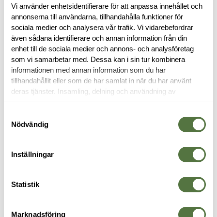
Vi använder enhetsidentifierare för att anpassa innehållet och
annonserna till användarna, tillhandahålla funktioner för
BESKRIVNING
sociala medier och analysera vår trafik. Vi vidarebefordrar
även sådana identifierare och annan information från din
enhet till de sociala medier och annons- och analysföretag
RECENSIONER
som vi samarbetar med. Dessa kan i sin tur kombinera
informationen med annan information som du har
tillhandahållit eller som de har samlat in när du har använt
OM VARUMÄRKET
deras tjänster. Insamling, delning och användning av
personuppgifter kan användas för personalisering av
annonser. Läs mer om
Google's Privacy Terms
.
Samtyckesval
Nödvändig
TILLBEHÖR FÄLT
Inställningar
Statistik
Marknadsföring