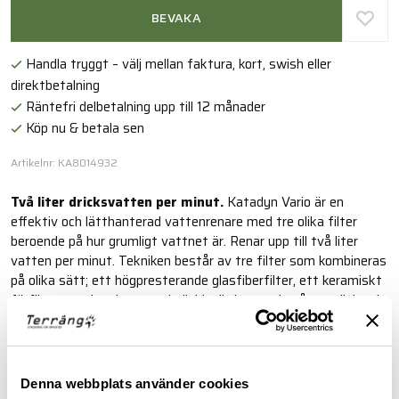
BEVAKA
Handla tryggt – välj mellan faktura, kort, swish eller
direktbetalning
Räntefri delbetalning upp till 12 månader
Köp nu & betala sen
Artikelnr: KA8014932
Två liter dricksvatten per minut.
Katadyn Vario är en
effektiv och lätthanterad vattenrenare med tre olika filter
beroende på hur grumligt vattnet är. Renar upp till två liter
vatten per minut.
Tekniken består av tre filter som kombineras
på olika sätt; ett högpresterande glasfiberfilter, ett keramiskt
förfilter som kan justeras individuellt beroende på grumlighet i
vattnet och ett aktivt kolfilter för att eliminera dålig lukt och
smak i vattnet.
Läs mer
Denna webbplats använder cookies