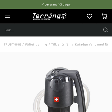
Leverans 1-3 dagar
Flexibel betalning med SVEA
Expertråd & Kvalitetsprodukter
UTRUSTNING
/
Fältutrustning
/
Tillbehör fält
/
Katadyn Vario med fäst