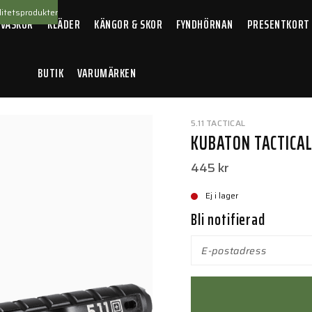
itetsprodukter
 VÄSKOR
KLÄDER
KÄNGOR & SKOR
FYNDHÖRNAN
PRESENTKORT
BUTIK
VARUMÄRKEN
/
Kubaton Tactical Pen Black
5.11 TACTICAL
KUBATON TACTICAL
445 kr
Ej i lager
Bli notifierad