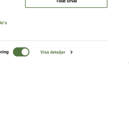
Tillåt urval
r
le's
ring
Visa detaljer
TERRÄNG
FÖLJ OSS
ss
k
r & Inspiration