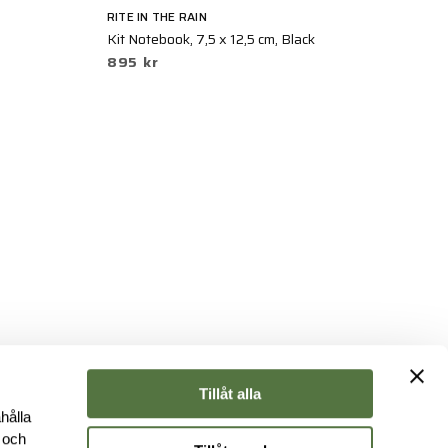
RITE IN THE RAIN
RI
Kit Notebook, 7,5 x 12,5 cm, Black
Al
895 kr
2
Tillåt alla
hålla
e och