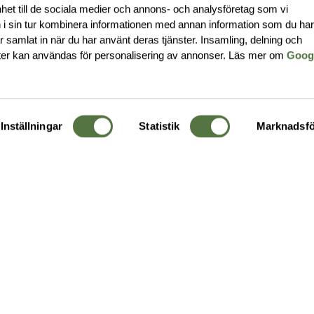
nhet till de sociala medier och annons- och analysföretag som vi
i sin tur kombinera informationen med annan information som du ha
har samlat in när du har använt deras tjänster. Insamling, delning och
ter kan användas för personalisering av annonser. Läs mer om
Goog
Inställningar
Statistik
Marknadsfö
KUNDTJÄNST
OM 
Ångra order
Om o
Företagskund
Buti
g
Kontakta oss
Guide