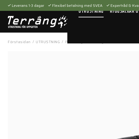
Leverans 1-3 dagar
Flexibel betalning med SVEA
Expertråd & Kval
UTRUSTNING
RYGGSÄCKAR &
Förstasidan
/
UTRUSTNING
/
Personlig utrustning
/
Block & Pennor