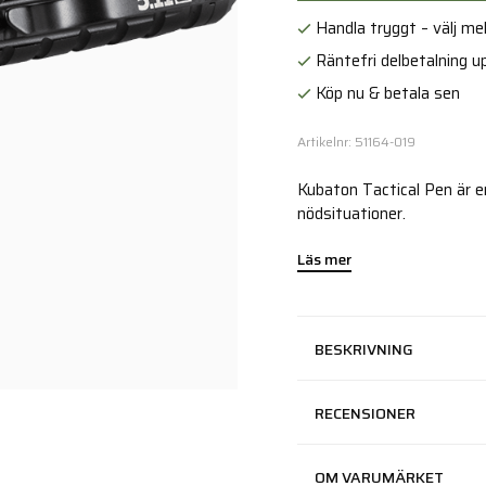
Handla tryggt – välj mell
Räntefri delbetalning up
Köp nu & betala sen
Artikelnr: 51164-019
Kubaton Tactical Pen är e
nödsituationer.
Läs mer
BESKRIVNING
RECENSIONER
OM VARUMÄRKET