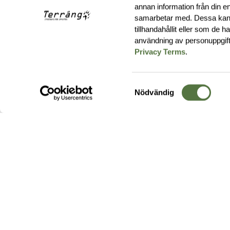
annan information från din e
samarbetar med. Dessa kan 
tillhandahållit eller som de 
användning av personuppgif
Privacy Terms
.
Samtyckesval
Nödvändig
Hos oss hittar du produkter av högsta kvalitet från ledande
leverantörer i branschen. I vårt utbud hittar du allt ifrån
kängor,
ryggsäckar
och skalplagg till
utrustning
för fält, sjukvård, övnin
och
vapentillbehör
, för att bara nämna ett urval av våra drygt