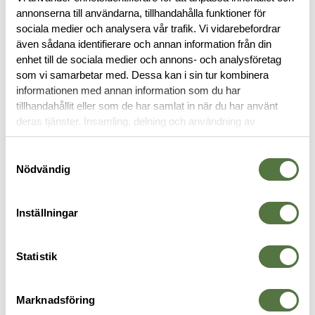
annonserna till användarna, tillhandahålla funktioner för
OM VARUMÄRKET
sociala medier och analysera vår trafik. Vi vidarebefordrar
även sådana identifierare och annan information från din
enhet till de sociala medier och annons- och analysföretag
som vi samarbetar med. Dessa kan i sin tur kombinera
TILLBEHÖR FÄLT
informationen med annan information som du har
tillhandahållit eller som de har samlat in när du har använt
deras tjänster. Insamling, delning och användning av
personuppgifter kan användas för personalisering av
annonser. Läs mer om
Google's Privacy Terms
.
Samtyckesval
Nödvändig
Inställningar
Statistik
SNUGPAK
KATADYN
P
Insulated Elite Tent Boots
Katadyn Vario med fäste för
P
2
WGTE Black
Nalgene
Marknadsföring