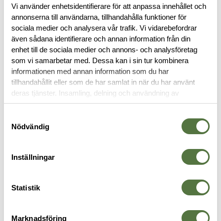
Vi använder enhetsidentifierare för att anpassa innehållet och
annonserna till användarna, tillhandahålla funktioner för
BESKRIVNING
sociala medier och analysera vår trafik. Vi vidarebefordrar
även sådana identifierare och annan information från din
enhet till de sociala medier och annons- och analysföretag
RECENSIONER
som vi samarbetar med. Dessa kan i sin tur kombinera
informationen med annan information som du har
tillhandahållit eller som de har samlat in när du har använt
OM VARUMÄRKET
deras tjänster. Insamling, delning och användning av
personuppgifter kan användas för personalisering av
annonser. Läs mer om
Google's Privacy Terms
.
Samtyckesval
Nödvändig
MAGASINFICKOR
Inställningar
Statistik
Marknadsföring