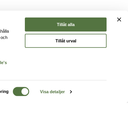
Tillåt alla
hålla
e och
Tillåt urval
r
le's
ring
Visa detaljer