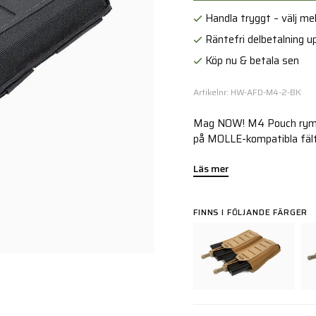
Handla tryggt – välj mell
Räntefri delbetalning up
Köp nu & betala sen
Artikelnr: HW-AFD-M4-2-BK
Mag NOW! M4 Pouch rymme
på MOLLE-kompatibla fält
Läs mer
FINNS I FÖLJANDE FÄRGER