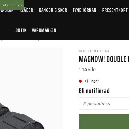
itetsprodukter
 VÄSKOR
KLÄDER
KÄNGOR & SKOR
FYNDHÖRNAN
PRESENTKORT
BUTIK
VARUMÄRKEN
gNow! Double M4 Mag Pouch Black
BLUE FORCE GEAR
MAGNOW! DOUBLE 
1 145 kr
Ej i lager
Bli notifierad