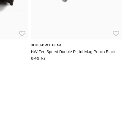
BLUE FORCE GEAR
TA
HW Ten Speed Double Pistol Mag Pouch Black
TT
645 kr
5