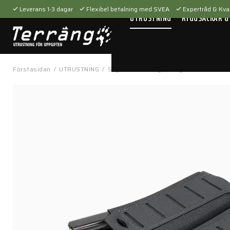
Leverans 1-3 dagar
Flexibel betalning med SVEA
Expertråd & Kval
UTRUSTNING
RYGGSÄCKAR &
Förstasidan
/
UTRUSTNING
/
Skytteutrustning
/
Magasinfickor
/
Ma