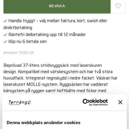
BEVAKA
Handla tryggt – välj mellan faktura, kort, swish eller
direktbetalning
Räntefri delbetalning upp till 12 månader
Köp nu & betala sen
Artikelnr: 7599-331
Beprövad 37-liters stridsryggsäck med laserskuren
design. Kompatibel med vätskesystem och har två stora
huvudfack. Integrerat regnskydd i nedre facket. Väskan har
laserskuret MOLLE-system. Ryggsäcken har vadderat
bärsystem på ryggen samt höftbälte med fickor med
dragkedja.
Läs mer
Denna webbplats använder cookies