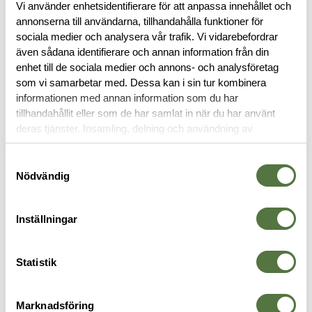
Vi använder enhetsidentifierare för att anpassa innehållet och
BESKRIVNING
annonserna till användarna, tillhandahålla funktioner för
sociala medier och analysera vår trafik. Vi vidarebefordrar
SPECIFIKATIONER
även sådana identifierare och annan information från din
enhet till de sociala medier och annons- och analysföretag
som vi samarbetar med. Dessa kan i sin tur kombinera
RECENSIONER
informationen med annan information som du har
tillhandahållit eller som de har samlat in när du har använt
deras tjänster. Insamling, delning och användning av
OM VARUMÄRKET
personuppgifter kan användas för personalisering av
annonser. Läs mer om
Google's Privacy Terms
.
Samtyckesval
Nödvändig
RYGGSÄCKAR
Inställningar
Legitimering krävs
Statistik
PRO Mission
Marknadsföring