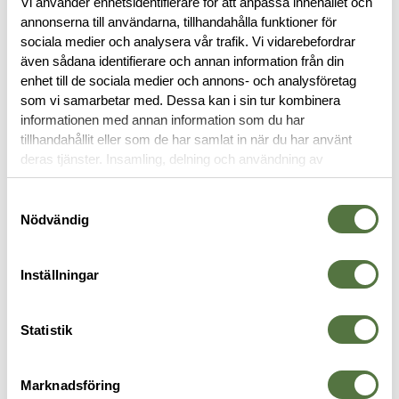
Vi använder enhetsidentifierare för att anpassa innehållet och
annonserna till användarna, tillhandahålla funktioner för
sociala medier och analysera vår trafik. Vi vidarebefordrar
BESKRIVNING
även sådana identifierare och annan information från din
enhet till de sociala medier och annons- och analysföretag
som vi samarbetar med. Dessa kan i sin tur kombinera
RECENSIONER
informationen med annan information som du har
tillhandahållit eller som de har samlat in när du har använt
OM VARUMÄRKET
deras tjänster. Insamling, delning och användning av
personuppgifter kan användas för personalisering av
annonser. Läs mer om
Google's Privacy Terms
.
Samtyckesval
Nödvändig
RYGGSÄCKAR
Inställningar
Statistik
Marknadsföring