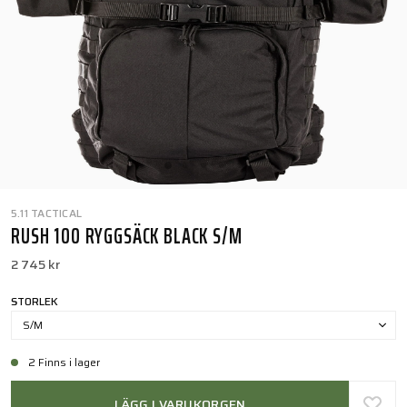
5.11 TACTICAL
RUSH 100 RYGGSÄCK BLACK S/M
2 745 kr
STORLEK
S/M
2 Finns i lager
LÄGG I VARUKORGEN