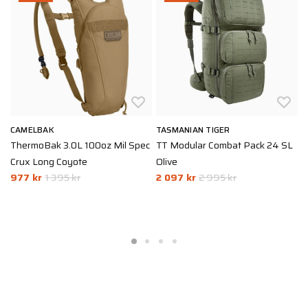
CAMELBAK
TASMANIAN TIGER
A
ThermoBak 3.0L 100oz Mil Spec
TT Modular Combat Pack 24 SL
A
3
Crux Long Coyote
Olive
977 kr
1 395 kr
2 097 kr
2 995 kr