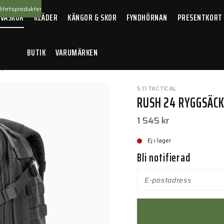
itetsprodukter
 VÄSKOR
KLÄDER
KÄNGOR & SKOR
FYNDHÖRNAN
PRESENTKORT
BUTIK
VARUMÄRKEN
gsäck 2.0 Storm
5.11 TACTICAL
RUSH 24 RYGGSÄCK
1 545 kr
Ej i lager
Bli notifierad