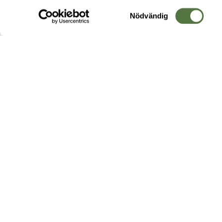
Samtyckesval
Nödvändig
Hos oss hittar du produkter av högsta kvalitet från ledande
leverantörer i branschen. I vårt utbud hittar du allt ifrån
kängor,
ryggsäckar
och skalplagg till
utrustning
för fält, sjukvård, övnin
och
vapentillbehör
, för att bara nämna ett urval av våra drygt
20 000 produkter.