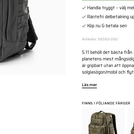
Handla tryggt – välj mell
Räntefri delbetalning up
Köp nu & betala sen
Artikelnr: 56563-092
5.11 behöll det bästa frå
planetens mest mångsidiga
är gripbart utan att öppna
solglasögon/mobil och fly
Läs mer
FINNS I FÖLJANDE FÄRGER