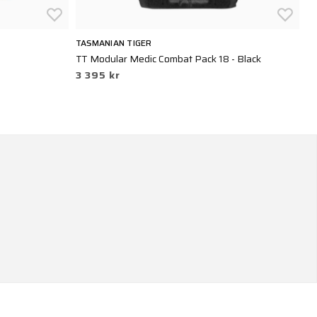
TASMANIAN TIGER
S
TT Modular Medic Combat Pack 18 - Black
En
3 395 kr
1