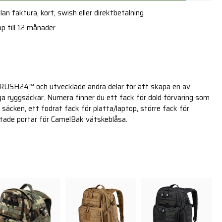
an faktura, kort, swish eller direktbetalning
p till 12 månader
n RUSH24™ och utvecklade andra delar för att skapa en av
 ryggsäckar. Numera finner du ett fack för dold förvaring som
 säcken, ett fodrat fack för platta/laptop, större fack för
ttade portar för CamelBak vätskeblåsa.