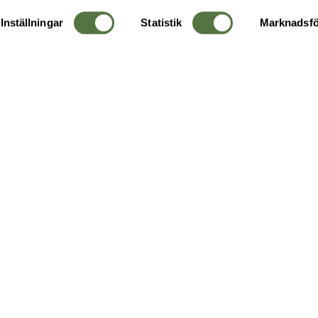
Inställningar
Statistik
Marknadsfö
KUNDTJÄNST
OM 
Ångra order
Om o
Företagskund
Buti
g
Kontakta oss
Guide
Köpvillkor
Hållb
Personuppgiftspolicy
Ledig
Returer & byten
FAQ - Vanliga frågor
Recensera