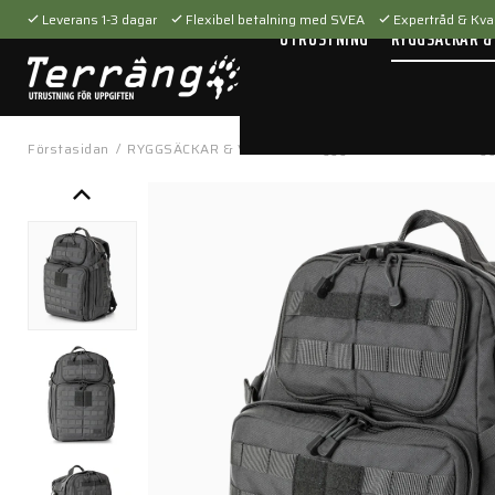
Leverans 1-3 dagar
Flexibel betalning med SVEA
Expertråd & Kval
UTRUSTNING
RYGGSÄCKAR &
Förstasidan
/
RYGGSÄCKAR & VÄSKOR
/
Ryggsäckar
/
Rush 24 Ryg