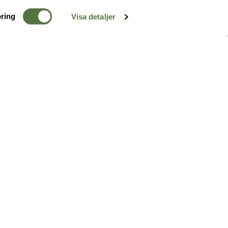
ring
Visa detaljer
TERRÄNG
FÖLJ OSS
ss
k
r & Inspiration
arhet
a tjänster