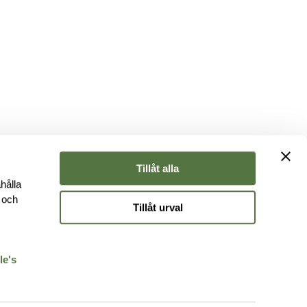
Tillåt alla
hålla
e och
Tillåt urval
r
le's