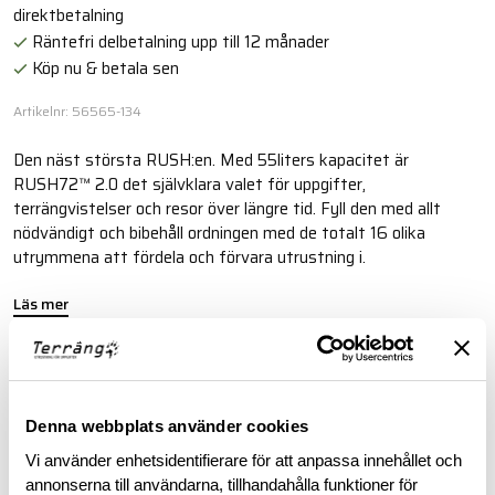
direktbetalning
Räntefri delbetalning upp till 12 månader
Köp nu & betala sen
Artikelnr: 56565-134
Den näst största RUSH:en. Med 55liters kapacitet är
RUSH72™ 2.0 det självklara valet för uppgifter,
terrängvistelser och resor över längre tid. Fyll den med allt
nödvändigt och bibehåll ordningen med de totalt 16 olika
utrymmena att fördela och förvara utrustning i.
Läs mer
BESKRIVNING
Denna webbplats använder cookies
SPECIFIKATIONER
Vi använder enhetsidentifierare för att anpassa innehållet och
annonserna till användarna, tillhandahålla funktioner för