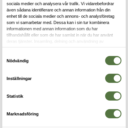
sociala medier och analysera vår trafik. Vi vidarebefordrar
RECENSIONER
även sådana identifierare och annan information från din
enhet till de sociala medier och annons- och analysföretag
som vi samarbetar med. Dessa kan i sin tur kombinera
OM VARUMÄRKET
informationen med annan information som du har
tillhandahållit eller som de har samlat in när du har använt
deras tjänster. Insamling, delning och användning av
personuppgifter kan användas för personalisering av
RYGGSÄCKAR
annonser. Läs mer om
Google's Privacy Terms
.
Samtyckesval
Nödvändig
Inställningar
Statistik
Marknadsföring
TASMANIAN TIGER
5.11 TACTICAL
5