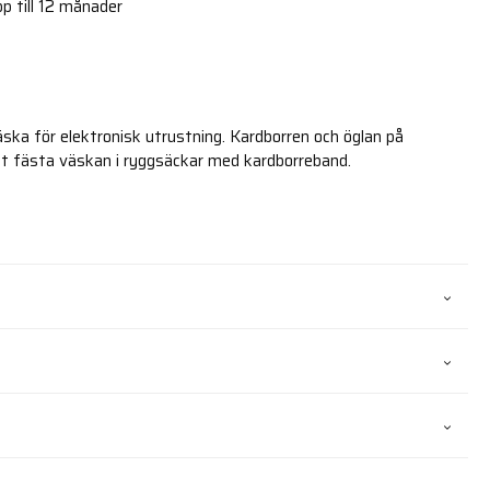
p till 12 månader
äska för elektronisk utrustning. Kardborren och öglan på
tt fästa väskan i ryggsäckar med kardborreband.