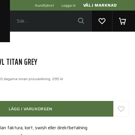
VÄLJ MARKNAD
Kundtjänst
Logga in
VL TITAN GREY
30 dagarna innan prissänkning:
295 kr
LÄGG I VARUKORGEN
an faktura, kort, swish eller direktbetalning