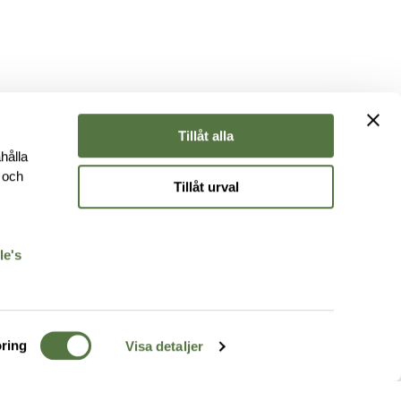
Tillåt alla
hålla
e och
Tillåt urval
r
le's
ring
Visa detaljer