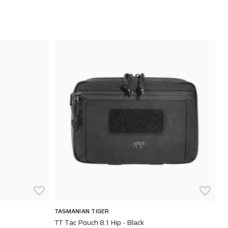
TASMANIAN TIGER
HA
TT Tac Pouch 8.1 Hip - Black
Mu