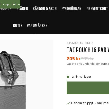
itetsprodukter
 VÄSKOR
KLÄDER
KÄNGOR & SKOR
FYNDHÖRNAN
PRESENTKORT
BUTIK
VARUMÄRKEN
uch 16 Pad VL Titan Grey
TASMANIAN TIGER
TAC POUCH 16 PAD 
205 kr
295 kr
Lägsta pris under de senaste 
2 Finns i lager
Handla tryggt – välj mell