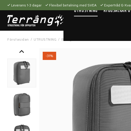
Leverans 1-3 dagar
Flexibel betalning med SVEA
Expertråd & Kval
UTRUSTNING
RYGGSÄCKAR &
Förstasidan
/
UTRUSTNING
/
Bärsystem
/
Fickor & hållare
/
Tac Po
-31%