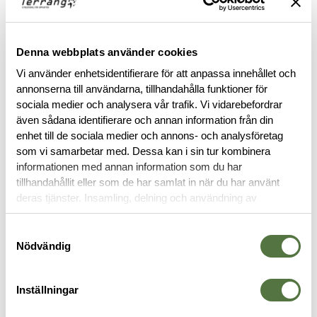
FINNS I FÖLJANDE FÄRGER
Denna webbplats använder cookies
Vi använder enhetsidentifierare för att anpassa innehållet och
annonserna till användarna, tillhandahålla funktioner för
sociala medier och analysera vår trafik. Vi vidarebefordrar
även sådana identifierare och annan information från din
BESKRIVNING
enhet till de sociala medier och annons- och analysföretag
som vi samarbetar med. Dessa kan i sin tur kombinera
informationen med annan information som du har
STORLEKSGUIDE
tillhandahållit eller som de har samlat in när du har använt
deras tjänster. Insamling, delning och användning av
RECENSIONER
personuppgifter kan användas för personalisering av
annonser. Läs mer om
Google's Privacy Terms
.
Samtyckesval
Nödvändig
OM VARUMÄRKET
Inställningar