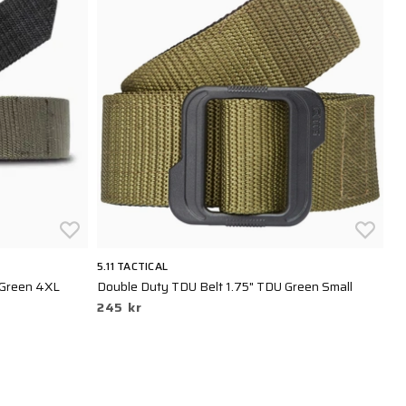
5.11 TACTICAL
5.
 Green 4XL
Double Duty TDU Belt 1.75" TDU Green Small
Op
245 kr
4