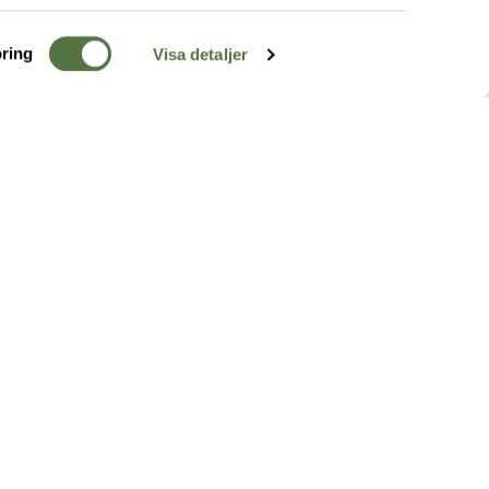
ring
Visa detaljer
TERRÄNG
FÖLJ OSS
ss
k
r & Inspiration
arhet
a tjänster