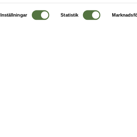
Inställningar
Statistik
Marknadsfö
KUNDTJÄNST
OM 
Ångra order
Om o
Företagskund
Buti
g
Kontakta oss
Guide
Köpvillkor
Hållb
Personuppgiftspolicy
Ledig
Returer & byten
FAQ - Vanliga frågor