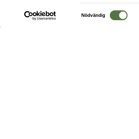
Samtyckesval
Nödvändig
Hos oss hittar du produkter av högsta kvalitet från ledande
leverantörer i branschen. I vårt utbud hittar du allt ifrån
kängor,
ryggsäckar
och skalplagg till
utrustning
för fält, sjukvård, övnin
och
vapentillbehör
, för att bara nämna ett urval av våra drygt
20 000 produkter.