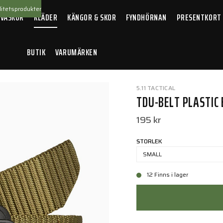
itetsprodukter
 VÄSKOR
KLÄDER
KÄNGOR & SKOR
FYNDHÖRNAN
PRESENTKORT
BUTIK
VARUMÄRKEN
Plastic buckle 1.5" TDU Green
5.11 TACTICAL
TDU-BELT PLASTIC 
195 kr
STORLEK
SMALL
12 Finns i lager