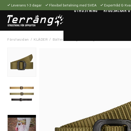
Leverans 1-3 dagar
Flexibel betalning med SVEA
Expertråd & Kval
UTRUSTNING
RYGGSÄCKAR &
Förstasidan
/
KLÄDER
/
Bälten & hängslen
/
Byxbälten
/
TDU-Belt 