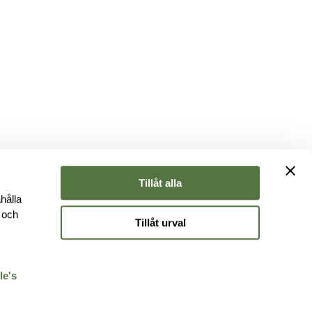
Tillåt alla
hålla
e och
Tillåt urval
r
le's