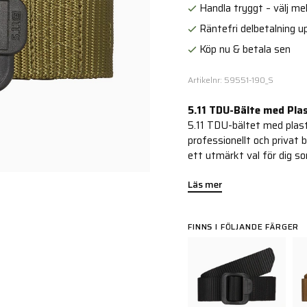
Handla tryggt – välj mell
Räntefri delbetalning up
Köp nu & betala sen
Artikelnr: 59551-190_S
5.11 TDU-Bälte med Plas
5.11 TDU-bältet med plast
professionellt och privat b
ett utmärkt val för dig s
Läs mer
FINNS I FÖLJANDE FÄRGER