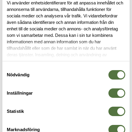
Vi använder enhetsidentifierare för att anpassa innehållet och
annonserna till användarna, tillhandahålla funktioner för
sociala medier och analysera vår trafik. Vi vidarebefordrar
BESKRIVNING
även sådana identifierare och annan information från din
enhet till de sociala medier och annons- och analysföretag
som vi samarbetar med. Dessa kan i sin tur kombinera
RECENSIONER
informationen med annan information som du har
tillhandahållit eller som de har samlat in när du har använt
deras tjänster. Insamling, delning och användning av
OM VARUMÄRKET
personuppgifter kan användas för personalisering av
annonser. Läs mer om
Google's Privacy Terms
.
Samtyckesval
Nödvändig
FICKOR & HÅLLARE
Inställningar
Statistik
Marknadsföring