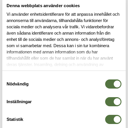
Denna webbplats använder cookies
Vi använder enhetsidentifierare för att anpassa innehållet och
annonserna till användarna, tillhandahålla funktioner för
BESKRIVNING
sociala medier och analysera vår trafik. Vi vidarebefordrar
även sådana identifierare och annan information från din
enhet till de sociala medier och annons- och analysföretag
SPECIFIKATIONER
som vi samarbetar med. Dessa kan i sin tur kombinera
informationen med annan information som du har
tillhandahållit eller som de har samlat in när du har använt
RECENSIONER
deras tjänster. Insamling, delning och användning av
personuppgifter kan användas för personalisering av
OM VARUMÄRKET
annonser. Läs mer om
Google's Privacy Terms
.
Samtyckesval
Nödvändig
MAGASINFICKOR
Inställningar
Statistik