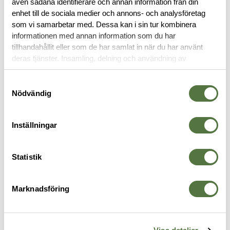
även sådana identifierare och annan information från din
RECENSIONER
enhet till de sociala medier och annons- och analysföretag
som vi samarbetar med. Dessa kan i sin tur kombinera
OM VARUMÄRKET
informationen med annan information som du har
tillhandahållit eller som de har samlat in när du har använt
deras tjänster. Insamling, delning och användning av
personuppgifter kan användas för personalisering av
VAPENREMMAR
annonser. Läs mer om
Google's Privacy Terms
.
Samtyckesval
Nödvändig
Inställningar
Statistik
Marknadsföring
VIKING TACTICS
VIKING TACTICS
V
Viking Tactics Sling Multicam
Viking Tactics Adapter OD Green
V