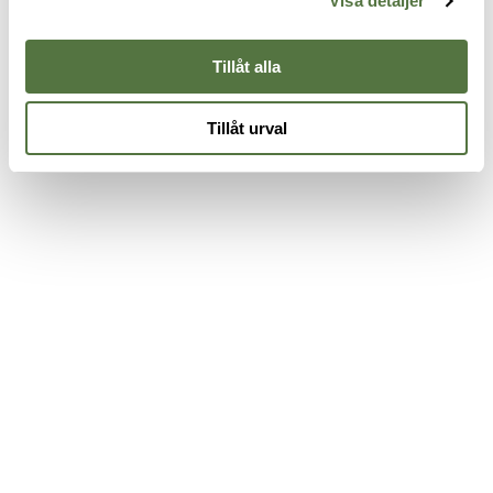
Visa detaljer
775 kr
245 kr
S
9
Tillåt alla
Tillåt urval