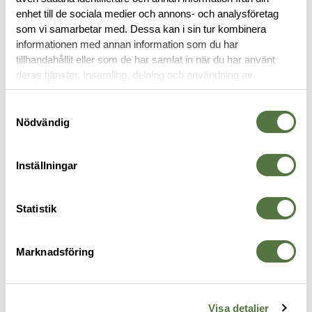
enhet till de sociala medier och annons- och analysföretag
som vi samarbetar med. Dessa kan i sin tur kombinera
OM VARUMÄRKET
informationen med annan information som du har
tillhandahållit eller som de har samlat in när du har använt
deras tjänster. Insamling, delning och användning av
personuppgifter kan användas för personalisering av
LIGHTSTICKS
annonser. Läs mer om
Google's Privacy Terms
.
Samtyckesval
Nödvändig
Inställningar
Statistik
Marknadsföring
CYALUME TECHNOLOGIES
BLUE FORCE GEAR
S
Cyalume Chemlight 6" Blue
Belt Mounted TSP Hanging
V
Visa detaljer