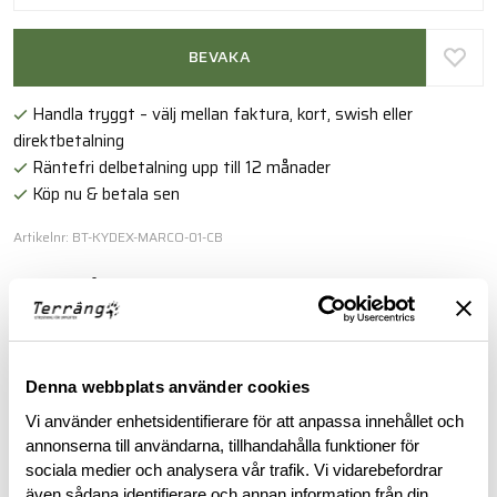
BEVAKA
Handla tryggt – välj mellan faktura, kort, swish eller
direktbetalning
Räntefri delbetalning upp till 12 månader
Köp nu & betala sen
Artikelnr: BT-KYDEX-MARCO-01-CB
Snabb tillgång till taktisk markering.
Läs mer
Denna webbplats använder cookies
Vi använder enhetsidentifierare för att anpassa innehållet och
BESKRIVNING
annonserna till användarna, tillhandahålla funktioner för
sociala medier och analysera vår trafik. Vi vidarebefordrar
RECENSIONER
även sådana identifierare och annan information från din