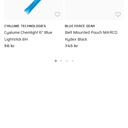
CYALUME TECHNOLOGIES
BLUE FORCE GEAR
S
Cyalume Chemlight 6" Blue
Belt Mounted Pouch MARCO
V
8
Lightstick 8H
Kydex Black
50 kr
745 kr