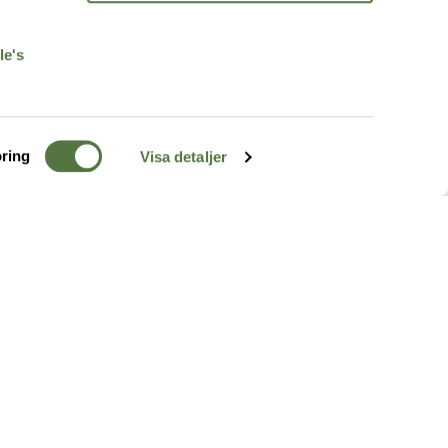
r
le's
ring
Visa detaljer
TERRÄNG
FÖLJ OSS
ss
k
r & Inspiration
arhet