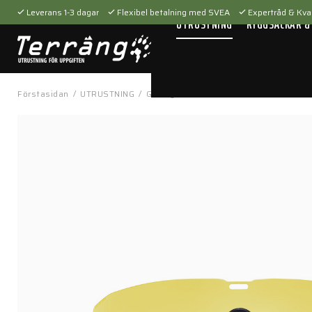
Leverans 1-3 dagar
Flexibel betalning med SVEA
Expertråd & Kval
UTRUSTNING
RYGGSÄCKAR &
Förstasidan
/
UTRUSTNING
/
Glasögon
/
Linser
/
Crossbow Hi-Def Y