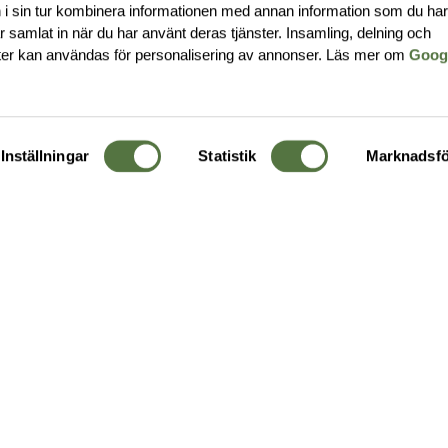
i sin tur kombinera informationen med annan information som du ha
har samlat in när du har använt deras tjänster. Insamling, delning och
ter kan användas för personalisering av annonser. Läs mer om
Goog
Inställningar
Statistik
Marknadsfö
KUNDTJÄNST
OM 
Ångra order
Om o
Företagskund
Buti
g
Kontakta oss
Guide
Köpvillkor
Hållb