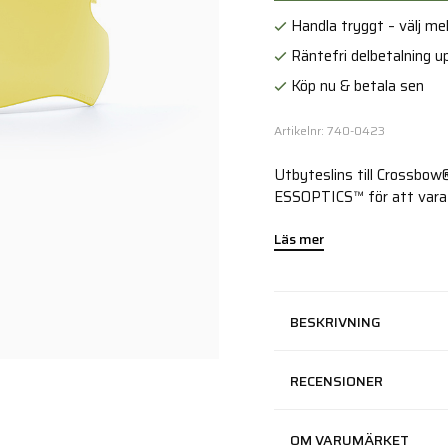
Handla tryggt – välj mell
Räntefri delbetalning up
Köp nu & betala sen
Artikelnr: 740-0423
Utbyteslins till Crossbow®
ESSOPTICS™ för att vara d
Läs mer
BESKRIVNING
RECENSIONER
OM VARUMÄRKET