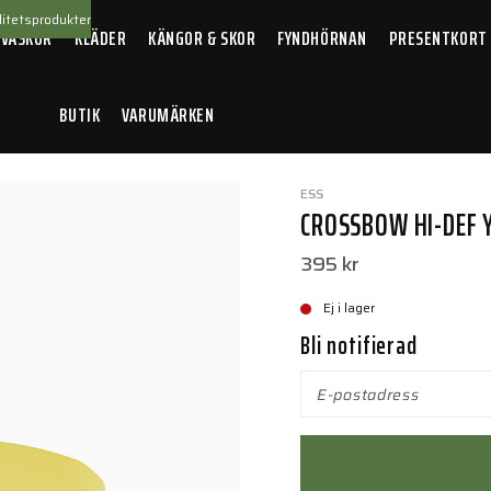
itetsprodukter
 VÄSKOR
KLÄDER
KÄNGOR & SKOR
FYNDHÖRNAN
PRESENTKORT
BUTIK
VARUMÄRKEN
ellow lins
ESS
CROSSBOW HI-DEF 
395 kr
Ej i lager
Bli notifierad