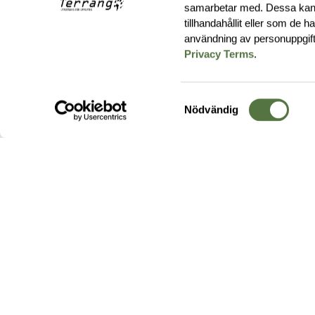
samarbetar med. Dessa kan 
tillhandahållit eller som de 
användning av personuppgif
Privacy Terms
.
Samtyckesval
Nödvändig
Hos oss hittar du produkter av högsta kvalitet från ledande
leverantörer i branschen. I vårt utbud hittar du allt ifrån
kängor,
ryggsäckar
och skalplagg till
utrustning
för fält, sjukvård, övnin
och
vapentillbehör
, för att bara nämna ett urval av våra drygt
20 000 produkter.