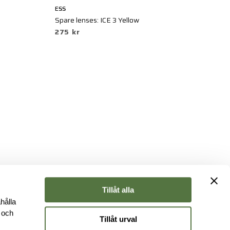
ESS
OA
Spare lenses: ICE 3 Yellow
SI
275 kr
7
Tillåt alla
hålla
e och
Tillåt urval