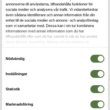
annonserna till användarna, tillhandahålla funktioner för
sociala medier och analysera vår trafik. Vi vidarebefordrar
BESKRIVNING
även sådana identifierare och annan information från din
enhet till de sociala medier och annons- och analysföretag
som vi samarbetar med. Dessa kan i sin tur kombinera
RECENSIONER
informationen med annan information som du har
tillhandahållit eller som de har samlat in när du har använt
deras tjänster. Insamling, delning och användning av
OM VARUMÄRKET
personuppgifter kan användas för personalisering av
annonser. Läs mer om
Google's Privacy Terms
.
Samtyckesval
Nödvändig
TERMOSAR
Inställningar
Statistik
Marknadsföring