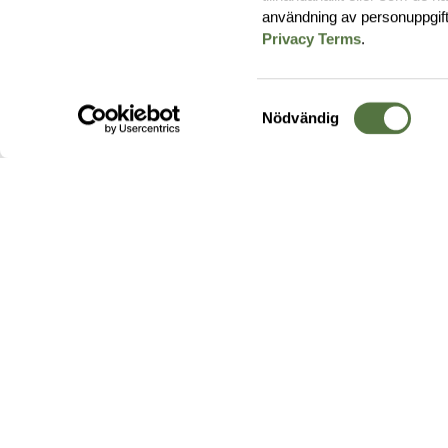
användning av personuppgif
Privacy Terms
.
Samtyckesval
Nödvändig
Hos oss hittar du produkter av högsta kvalitet från ledande
leverantörer i branschen. I vårt utbud hittar du allt ifrån
kängor,
ryggsäckar
och skalplagg till
utrustning
för fält, sjukvård, övnin
och
vapentillbehör
, för att bara nämna ett urval av våra drygt
20 000 produkter.