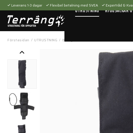
Leverans 1-3 dagar
Flexibel betalning med SVEA
Expertråd & Kval
UTRUSTNING
RYGGSÄCKAR &
Förstasidan
/
UTRUSTNING
/
Bärsystem
/
Fickor & hållare
/
GP Pou