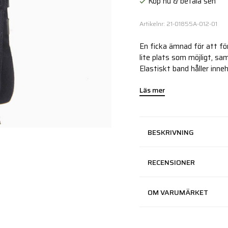
Köp nu & betala sen
Artikelnr: 21-01855A-012-01
En ficka ämnad för att fö
lite plats som möjligt, sam
Elastiskt band håller inne
Läs mer
BESKRIVNING
RECENSIONER
OM VARUMÄRKET