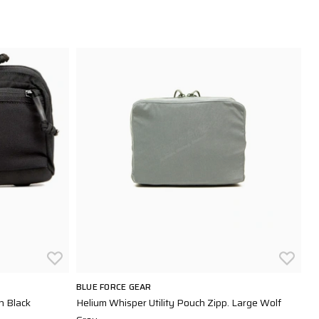
BLUE FORCE GEAR
SN
h Black
Helium Whisper Utility Pouch Zipp. Large Wolf
GP