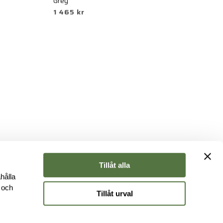
2
Grey
1 465 kr
Tillåt alla
hålla
e och
Tillåt urval
r