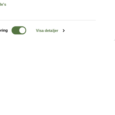
le's
ring
Visa detaljer
TERRÄNG
FÖLJ OSS
ss
k
r & Inspiration
arhet
a tjänster