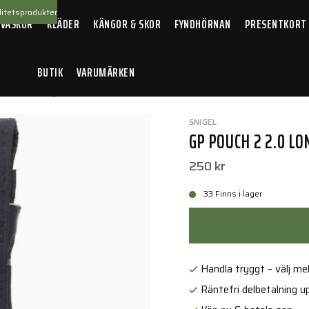
itetsprodukter
 VÄSKOR
KLÄDER
KÄNGOR & SKOR
FYNDHÖRNAN
PRESENTKORT
BUTIK
VARUMÄRKEN
ch 2 2.0 Long Black
SNIGEL
GP POUCH 2 2.0 LO
250 kr
33 Finns i lager
Handla tryggt – välj mell
Räntefri delbetalning up