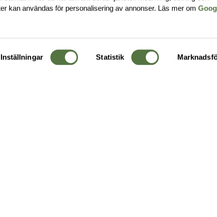
ter kan användas för personalisering av annonser. Läs mer om
Goog
Inställningar
Statistik
Marknadsfö
KUNDTJÄNST
OM 
Ångra order
Om o
Företagskund
Buti
g
Kontakta oss
Guide
Köpvillkor
Hållb
Personuppgiftspolicy
Ledig