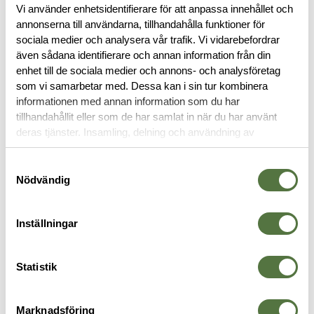
Vi använder enhetsidentifierare för att anpassa innehållet och
RECENSIONER
annonserna till användarna, tillhandahålla funktioner för
sociala medier och analysera vår trafik. Vi vidarebefordrar
även sådana identifierare och annan information från din
OM VARUMÄRKET
enhet till de sociala medier och annons- och analysföretag
som vi samarbetar med. Dessa kan i sin tur kombinera
informationen med annan information som du har
tillhandahållit eller som de har samlat in när du har använt
FICKOR & HÅLLARE
deras tjänster. Insamling, delning och användning av
personuppgifter kan användas för personalisering av
annonser. Läs mer om
Google's Privacy Terms
.
Samtyckesval
Nödvändig
Inställningar
Statistik
Marknadsföring