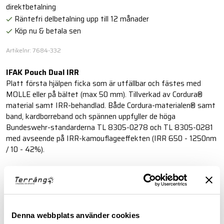
direktbetalning
Räntefri delbetalning upp till 12 månader
Köp nu & betala sen
Artikelnr: 7684-332
IFAK Pouch Dual IRR
Platt första hjälpen ficka som är utfällbar och fästes med
MOLLE eller på bältet (max 50 mm). Tillverkad av Cordura®
material samt IRR-behandlad. Både Cordura-materialen® samt
band, kardborreband och spännen uppfyller de höga
Bundeswehr-standarderna TL 8305-0278 och TL 8305-0281
med avseende på IRR-kamouflageeffekten (IRR 650 - 1250nm
/ 10 - 42%).
Läs mer
BESKRIVNING
Denna webbplats använder cookies