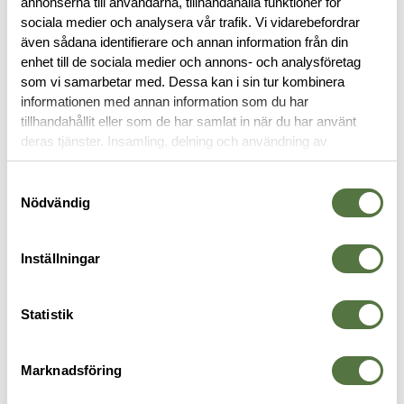
annonserna till användarna, tillhandahålla funktioner för
BESKRIVNING
sociala medier och analysera vår trafik. Vi vidarebefordrar
även sådana identifierare och annan information från din
RECENSIONER
enhet till de sociala medier och annons- och analysföretag
som vi samarbetar med. Dessa kan i sin tur kombinera
informationen med annan information som du har
OM VARUMÄRKET
tillhandahållit eller som de har samlat in när du har använt
deras tjänster. Insamling, delning och användning av
personuppgifter kan användas för personalisering av
annonser. Läs mer om
Google's Privacy Terms
.
Samtyckesval
FICKOR & HÅLLARE
Nödvändig
Inställningar
Statistik
Marknadsföring