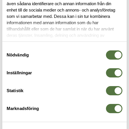
även sådana identifierare och annan information från din
enhet till de sociala medier och annons- och analysföretag
OM VARUMÄRKET
som vi samarbetar med. Dessa kan i sin tur kombinera
informationen med annan information som du har
tillhandahållit eller som de har samlat in när du har använt
deras tjänster. Insamling, delning och användning av
TILLBEHÖR FÄLT
personuppgifter kan användas för personalisering av
annonser. Läs mer om
Google's Privacy Terms
.
Samtyckesval
Nödvändig
Inställningar
Statistik
Marknadsföring
ÖVRIGA VARUMÄRKEN / OTHER
NITE IZE
5
Paracord 15 meter, desert sand
S-Biner Plastic Size #8-Black
H
BRANDS