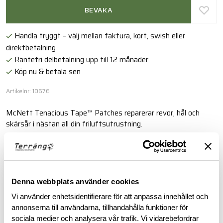
BEVAKA
Handla tryggt – välj mellan faktura, kort, swish eller
direktbetalning
Räntefri delbetalning upp till 12 månader
Köp nu & betala sen
Artikelnr: 10676
McNett Tenacious Tape™ Patches reparerar revor, hål och
skärsår i nästan all din friluftsutrustning.
Läs mer
Denna webbplats använder cookies
BESKRIVNING
Vi använder enhetsidentifierare för att anpassa innehållet och
annonserna till användarna, tillhandahålla funktioner för
RECENSIONER
sociala medier och analysera vår trafik. Vi vidarebefordrar