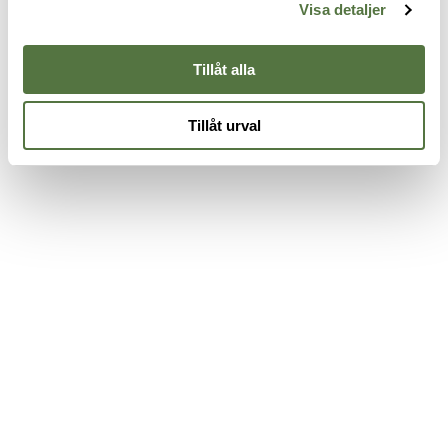
69 kr
155 kr
9
Visa detaljer
Tillåt alla
Tillåt urval