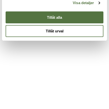
Visa detaljer
/
FirePro FS
Influx Pivot (Black)
I
945 kr
1 595 kr
1
Tillåt alla
Tillåt urval