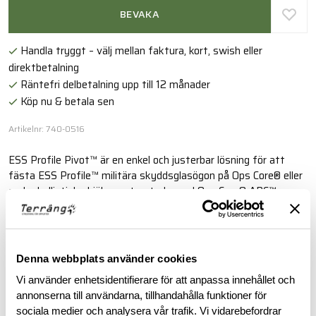
BEVAKA
Handla tryggt – välj mellan faktura, kort, swish eller
direktbetalning
Räntefri delbetalning upp till 12 månader
Köp nu & betala sen
Artikelnr: 740-0516
ESS Profile Pivot™ är en enkel och justerbar lösning för att
fästa ESS Profile™ militära skyddsglasögon på Ops Core® eller
andra ballistiska hjälmar utrustade med Ops Core® ARC™
skensystem.
Läs mer
Denna webbplats använder cookies
Vi använder enhetsidentifierare för att anpassa innehållet och
BESKRIVNING
annonserna till användarna, tillhandahålla funktioner för
sociala medier och analysera vår trafik. Vi vidarebefordrar