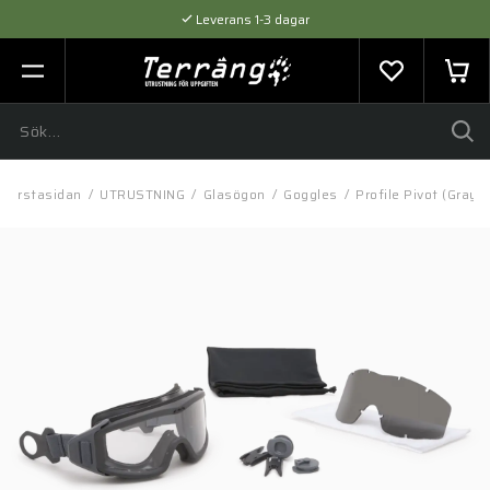
Leverans 1-3 dagar
Flexibel betalning med SVEA
Expertråd & Kvalitetsprodukter
Förstasidan
/
UTRUSTNING
/
Glasögon
/
Goggles
/
Profile Pivot (Gray)