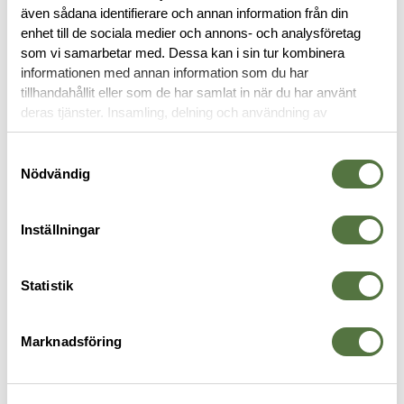
även sådana identifierare och annan information från din
RECENSIONER
enhet till de sociala medier och annons- och analysföretag
som vi samarbetar med. Dessa kan i sin tur kombinera
informationen med annan information som du har
OM VARUMÄRKET
tillhandahållit eller som de har samlat in när du har använt
deras tjänster. Insamling, delning och användning av
personuppgifter kan användas för personalisering av
annonser. Läs mer om
Google's Privacy Terms
.
Samtyckesval
GOGGLES
Nödvändig
Inställningar
Statistik
Marknadsföring
ESS
ESS
E