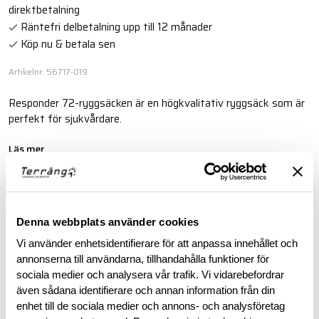
direktbetalning
Räntefri delbetalning upp till 12 månader
Köp nu & betala sen
Artikelnr: 56717-019
Responder 72-ryggsäcken är en högkvalitativ ryggsäck som är
perfekt för sjukvårdare.
Läs mer
BESKRIVNING
Denna webbplats använder cookies
Vi använder enhetsidentifierare för att anpassa innehållet och
RECENSIONER
annonserna till användarna, tillhandahålla funktioner för
sociala medier och analysera vår trafik. Vi vidarebefordrar
OM VARUMÄRKET
även sådana identifierare och annan information från din
enhet till de sociala medier och annons- och analysföretag