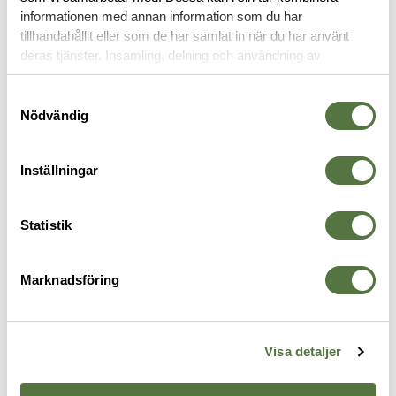
informationen med annan information som du har
VAPENVÅRD
tillhandahållit eller som de har samlat in när du har använt
deras tjänster. Insamling, delning och användning av
personuppgifter kan användas för personalisering av
annonser. Läs mer om
Google's Privacy Terms
.
Samtyckesval
Nödvändig
Inställningar
Statistik
BREAKTHROUGH
BREAKTHROUGH
B
Marknadsföring
Vision Series Universal Handgun
Carbon Pro - Heavy Carbon
.
Cleaning Kit
Remover+ Bore Cleaner 6oz
B
775 kr
275 kr
4
Visa detaljer