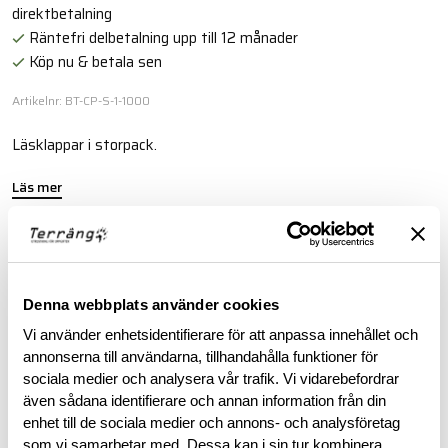
direktbetalning
Räntefri delbetalning upp till 12 månader
Köp nu & betala sen
Artikelnr: BT-CP-S-1-1000
Läsklappar i storpack.
Läs mer
BESKRIVNING
Denna webbplats använder cookies
RECENSIONER
Vi använder enhetsidentifierare för att anpassa innehållet och
annonserna till användarna, tillhandahålla funktioner för
sociala medier och analysera vår trafik. Vi vidarebefordrar
OM VARUMÄRKET
även sådana identifierare och annan information från din
enhet till de sociala medier och annons- och analysföretag
som vi samarbetar med. Dessa kan i sin tur kombinera