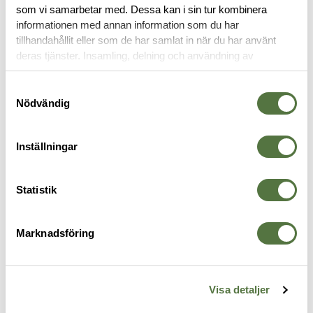
som vi samarbetar med. Dessa kan i sin tur kombinera
OM VARUMÄRKET
informationen med annan information som du har
tillhandahållit eller som de har samlat in när du har använt
deras tjänster. Insamling, delning och användning av
personuppgifter kan användas för personalisering av
BLUEGUNS
annonser. Läs mer om
Google's Privacy Terms
.
Samtyckesval
Nödvändig
Inställningar
Statistik
Marknadsföring
BLUEGUNS
BLUEGUNS
B
SIG P320
SIG P226R. Viktad
M
Visa detaljer
895 kr
1 595 kr
8