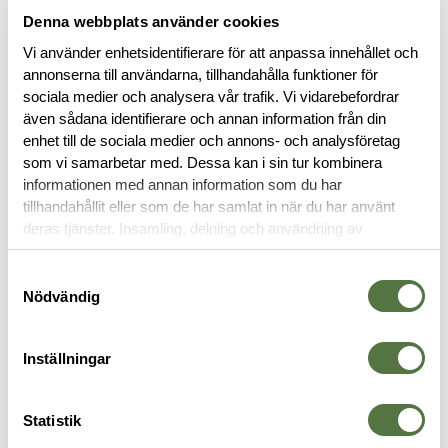
Denna webbplats använder cookies
Vi använder enhetsidentifierare för att anpassa innehållet och
annonserna till användarna, tillhandahålla funktioner för
BESKRIVNING
sociala medier och analysera vår trafik. Vi vidarebefordrar
även sådana identifierare och annan information från din
SPECIFIKATIONER
enhet till de sociala medier och annons- och analysföretag
som vi samarbetar med. Dessa kan i sin tur kombinera
informationen med annan information som du har
RECENSIONER
tillhandahållit eller som de har samlat in när du har använt
deras tjänster. Insamling, delning och användning av
personuppgifter kan användas för personalisering av
OM VARUMÄRKET
annonser. Läs mer om
Google's Privacy Terms
.
Samtyckesval
Nödvändig
DOKUMENT
Inställningar
KYLBOXAR
Statistik