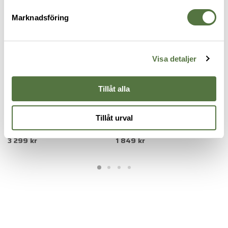
Marknadsföring
Visa detaljer
Tillåt alla
DOMETIC
DOMETIC
D
Tillåt urval
Dometic PLB15
Dometic CI 15 Glow
D
3 299 kr
1 849 kr
1