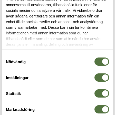
annonserna till användarna, tillhandahålla funktioner för
BESKRIVNING
sociala medier och analysera vår trafik. Vi vidarebefordrar
även sådana identifierare och annan information från din
enhet till de sociala medier och annons- och analysföretag
SPECIFIKATIONER
som vi samarbetar med. Dessa kan i sin tur kombinera
informationen med annan information som du har
RECENSIONER
tillhandahållit eller som de har samlat in när du har använt
deras tjänster. Insamling, delning och användning av
personuppgifter kan användas för personalisering av
OM VARUMÄRKET
annonser. Läs mer om
Google's Privacy Terms
.
Samtyckesval
Nödvändig
KYLBOXAR
Inställningar
Statistik
Marknadsföring