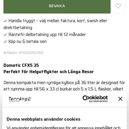
BEVAKA
Handla tryggt – välj mellan faktura, kort, swish eller
direktbetalning
Räntefri delbetalning upp till 12 månader
Köp nu & betala sen
Artikelnr: 97000050760
Dometic CFX5 35
Perfekt för Helgutflykter och Långa Resor
Denna kompakta men rymliga kylbox på 36 liter är designad för
att rymma upp till 56 x 33 cl burkar och 5 x 1,5 L flaskor, vilket
gör den till den perfekta följeslagaren för både weekendäventyr
och längre soloresor för upp till fyra personer.
Läs mer
Denna webbplats använder cookies
Vi använder enhetsidentifierare för att anpassa innehållet och