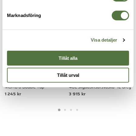
AXELVÄSKOR
Marknadsföring
Visa detaljer
Tillåt alla
Tillåt urval
5.11 TACTICAL
SNIGEL
E
MOAB 8 Double Tap
40L skyddsinsatsväska -12 Grey
F
1 245 kr
3 915 kr
1