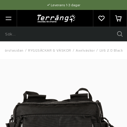
Leverans 1-3 dagar
Flexibel betalning med SVEA
Expertråd & Kvalitetsprodukter
Förstasidan
/
RYGGSÄCKAR & VÄSKOR
/
Axelväskor
/
LV6 2.0 Black