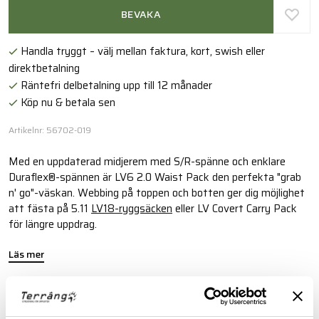
BEVAKA
Handla tryggt – välj mellan faktura, kort, swish eller
direktbetalning
Räntefri delbetalning upp till 12 månader
Köp nu & betala sen
Artikelnr: 56702-019
Med en uppdaterad midjerem med S/R-spänne och enklare
Duraflex®-spännen är LV6 2.0 Waist Pack den perfekta "grab
n' go"-väskan. Webbing på toppen och botten ger dig möjlighet
att fästa på 5.11
LV18-ryggsäcken
eller LV Covert Carry Pack
för längre uppdrag.
Läs mer
FINNS I FÖLJANDE FÄRGER