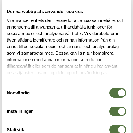
Denna webbplats använder cookies
Vi använder enhetsidentifierare för att anpassa innehållet och
annonserna till användarna, tillhandahålla funktioner för
sociala medier och analysera vår trafik. Vi vidarebefordrar
BESKRIVNING
även sådana identifierare och annan information från din
enhet till de sociala medier och annons- och analysföretag
SPECIFIKATIONER
som vi samarbetar med. Dessa kan i sin tur kombinera
informationen med annan information som du har
tillhandahållit eller som de har samlat in när du har använt
RECENSIONER
deras tjänster. Insamling, delning och användning av
personuppgifter kan användas för personalisering av
annonser. Läs mer om
Google's Privacy Terms
.
OM VARUMÄRKET
Samtyckesval
Nödvändig
DOKUMENT
Inställningar
Statistik